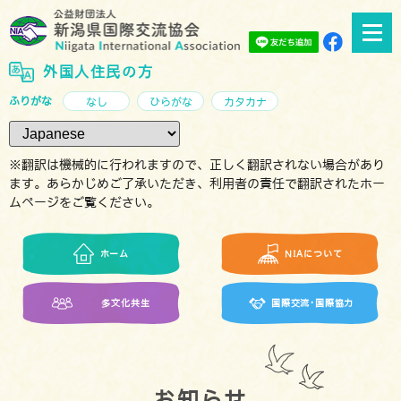
外国人住民の方
ふりがな
なし
ひらがな
カタカナ
※翻訳は機械的に行われますので、正しく翻訳されない場合があり
ます。あらかじめご了承いただき、利用者の責任で翻訳されたホー
ムページをご覧ください。
ホーム
NIAについて
多文化共生
国際交流･国際協力
お知らせ