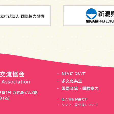
NIAについて
多文化共生
国際交流・国際協力
番1号 万代島ビル2階
8122
個人情報保護方針
リンク・著作権について