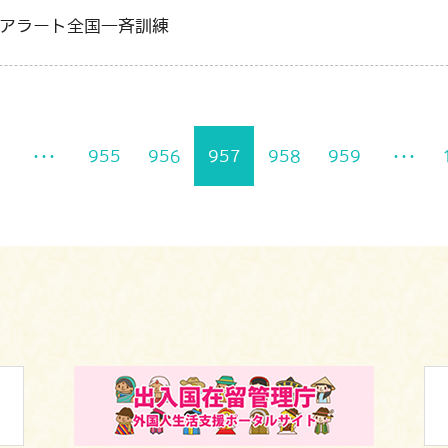
Ｊアラート全国一斉訓練
･･･
955
956
957
958
959
･･･