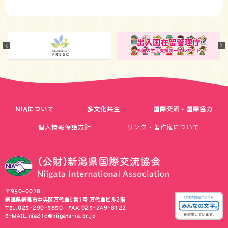
Previous
NIAについて
多文化共生
国際交流・国際協力
個人情報保護方針
リンク・著作権について
〒950-0078
新潟県新潟市中央区万代島5番1号 万代島ビル2階
TEL.
025-290-5650
FAX.025-249-8122
E-MAIL.
nia21c@niigata-ia.or.jp