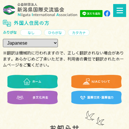
外国人住民の方
ふりがな
なし
ひらがな
カタカナ
※翻訳は機械的に行われますので、正しく翻訳されない場合があり
ます。あらかじめご了承いただき、利用者の責任で翻訳されたホー
ムページをご覧ください。
ホーム
NIAについて
多文化共生
国際交流･国際協力
お知らせ