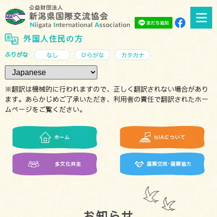
外国人住民の方
ふりがな
なし
ひらがな
カタカナ
※翻訳は機械的に行われますので、正しく翻訳されない場合があり
ます。あらかじめご了承いただき、利用者の責任で翻訳されたホー
ムページをご覧ください。
ホーム
NIAについて
多文化共生
国際交流･国際協力
お知らせ