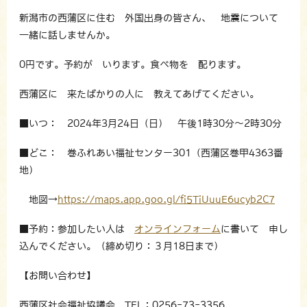
新潟市の西蒲区に住む 外国出身の皆さん、 地震について
一緒に話しませんか。
0円です。予約が いります。食べ物を 配ります。
西蒲区に 来たばかりの人に 教えてあげてください。
■いつ： 2024年3月24日（日） 午後1時30分～2時30分
■どこ： 巻ふれあい福祉センター301（西蒲区巻甲4363番
地）
地図→
https://maps.app.goo.gl/fi5TiUuuE6ucyb2C7
■予約：参加したい人は
オンラインフォーム
に書いて 申し
込んでください。（締め切り：３月18日まで）
【お問い合わせ】
西蒲区社会福祉協議会 TEL：0256-73-3356