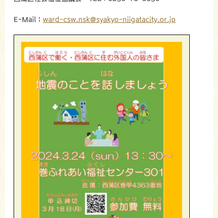
E-Mail：
ward-csw.nsk@syakyo-niigatacity.or.jp