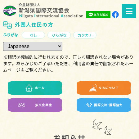
外国人住民の方
ふりがな
なし
ひらがな
カタカナ
※翻訳は機械的に行われますので、正しく翻訳されない場合があり
ます。あらかじめご了承いただき、利用者の責任で翻訳されたホー
ムページをご覧ください。
ホーム
NIAについて
多文化共生
国際交流･国際協力
お知らせ