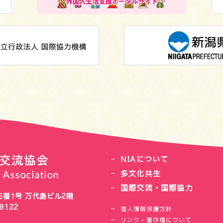
NIAについて
多文化共生
国際交流・国際協力
番1号 万代島ビル2階
8122
個人情報保護方針
リンク・著作権について